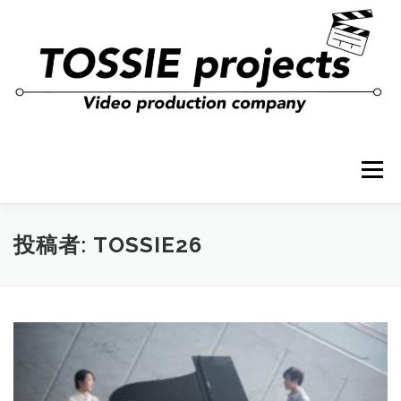
コ
ン
テ
ン
ツ
へ
ス
キ
ッ
プ
メニュー
投稿者:
TOSSIE26