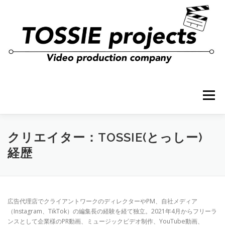
コ
ン
テ
ン
ツ
へ
ス
キ
ッ
プ
メニュー
クリエイター：TOSSIE(とっしー)
経歴
広告代理店でクライアントワークのディレクターや
PM
、自社メディア
（Instagram、TikTok）の編集長の経験を経て独立。
2021
年
4
月からフリーラ
ンスとして企業様のPR動画、ミュージックビデオ制作、YouTube動画、