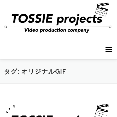
コ
ン
テ
ン
ツ
へ
ス
キ
ッ
プ
メニュー
タグ:
オリジナルGIF