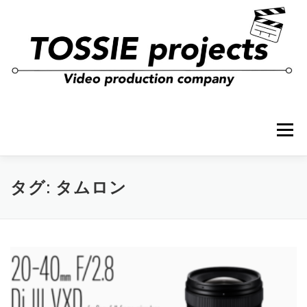
コ
ン
テ
ン
ツ
へ
ス
キ
ッ
プ
メニュー
タグ:
タムロン